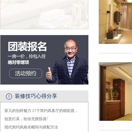
装修技巧心得分享
茶几的别样魅力 17个简约风客厅的精彩搭...
·
创意灯具，给你无限惊喜!
·
现代简约风格衣帽间与搭配方法
·