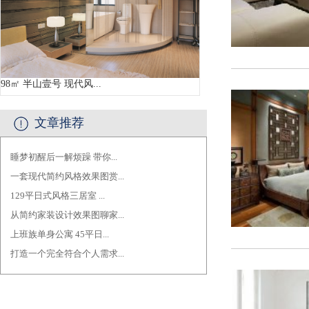
98㎡ 半山壹号 现代风...
文章推荐
睡梦初醒后一解烦躁 带你...
·
一套现代简约风格效果图赏...
·
129平日式风格三居室 ...
·
从简约家装设计效果图聊家...
·
上班族单身公寓 45平日...
·
打造一个完全符合个人需求...
·