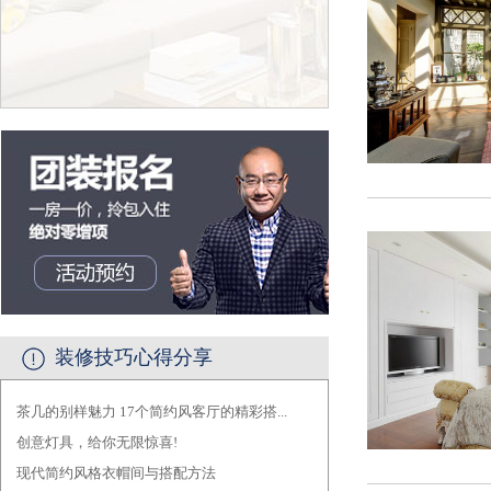
装修技巧心得分享
茶几的别样魅力 17个简约风客厅的精彩搭...
·
创意灯具，给你无限惊喜!
·
现代简约风格衣帽间与搭配方法
·