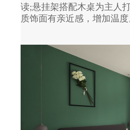
读;悬挂架搭配木桌为主人
质饰面有亲近感，增加温度