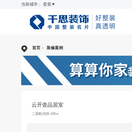
当前城市：
娄底
▼
首页
>
装修案例
云开壹品居室
二居欧式80-100㎡