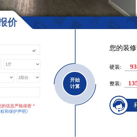
报价
您的装修
㎡
10
硬装:
开始
15
整装:
计算
您的信息严格保密 *
型
二居
案例面积
80-100㎡
授权和保护声明》
市
案例造价