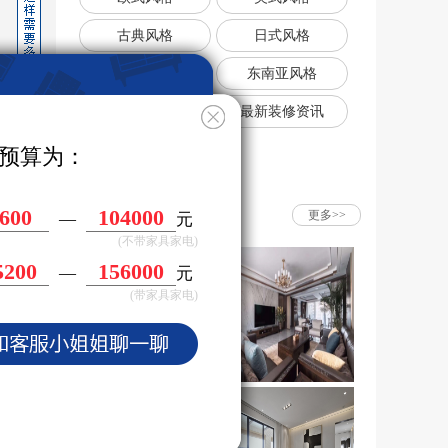
古典风格
日式风格
韩式风格
东南亚风格
复古风格
最新装修资讯
预算为：
相关案例推荐
6200
118000
更多>>
—
元
(不带家具家电)
3400
177000
—
元
(带家具家电)